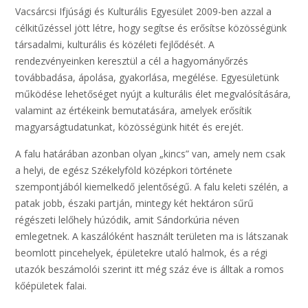
Vacsárcsi Ifjúsági és Kulturális Egyesület 2009-ben azzal a
célkitűzéssel jött létre, hogy segítse és erősítse közösségünk
társadalmi, kulturális és közéleti fejlődését. A
rendezvényeinken keresztül a cél a hagyományőrzés
továbbadása, ápolása, gyakorlása, megélése. Egyesületünk
működése lehetőséget nyújt a kulturális élet megvalósítására,
valamint az értékeink bemutatására, amelyek erősítik
magyarságtudatunkat, közösségünk hitét és erejét.
A falu határában azonban olyan „kincs” van, amely nem csak
a helyi, de egész Székelyföld középkori története
szempontjából kiem
elkedő jelentőségű. A falu keleti szélén, a
patak jobb, északi partján, mintegy két hektáron sűrű
régészeti lelőhely húzódik, amit Sándorkúria néven
emlegetnek. A kaszálóként használt területen ma is látszanak
beomlott pincehelyek, épületekre utaló halmok, és a régi
utazók beszámolói szerint itt még száz éve is álltak a romos
kőépületek falai.