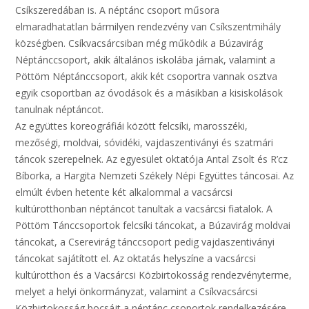
Csíkszeredában is. A néptánc csoport műsora
elmaradhatatlan bármilyen rendezvény van Csíkszentmihály
községben. Csíkvacsárcsiban még működik a Búzavirág
Néptánccsoport, akik általános iskolába járnak, valamint a
Pöttöm Néptánccsoport, akik két csoportra vannak osztva
egyik csoportban az óvodások és a másikban a kisiskolások
tanulnak néptáncot.
Az együttes koreográfiái között felcsíki, marosszéki,
mezőségi, moldvai, sóvidéki, vajdaszentiványi és szatmári
táncok szerepelnek. Az egyesület oktatója Antal Zsolt és R’cz
Bíborka, a Hargita Nemzeti Székely Népi Együttes táncosai. Az
elmúlt évben hetente két alkalommal a vacsárcsi
kultúrotthonban néptáncot tanultak a vacsárcsi fiatalok. A
Pöttöm Tánccsoportok felcsíki táncokat, a Búzavirág moldvai
táncokat, a Cserevirág tánccsoport pedig vajdaszentiványi
táncokat sajátított el. Az oktatás helyszíne a vacsárcsi
kultúrotthon és a Vacsárcsi Közbirtokosság rendezvényterme,
melyet a helyi önkormányzat, valamint a Csíkvacsárcsi
Közbirtokosság bocsájt a néptánc csoportok rendelkezésére.