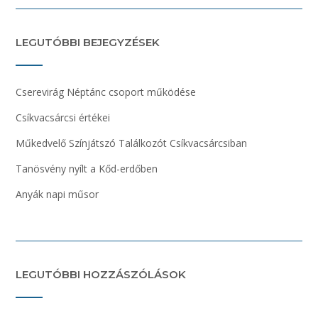
LEGUTÓBBI BEJEGYZÉSEK
Cserevirág Néptánc csoport működése
Csíkvacsárcsi értékei
Műkedvelő Színjátszó Találkozót Csíkvacsárcsiban
Tanösvény nyílt a Kőd-erdőben
Anyák napi műsor
LEGUTÓBBI HOZZÁSZÓLÁSOK