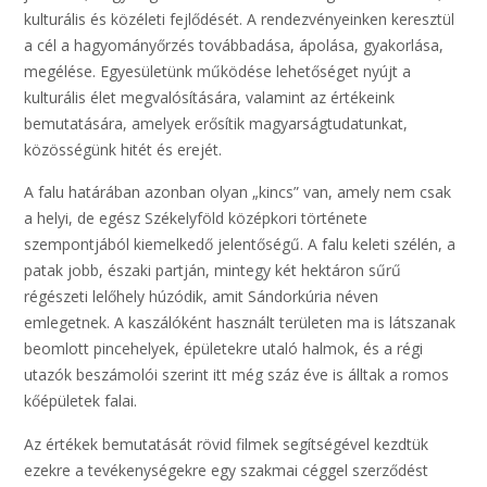
kulturális és közéleti fejlődését. A rendezvényeinken keresztül
a cél a hagyományőrzés továbbadása, ápolása, gyakorlása,
megélése. Egyesületünk működése lehetőséget nyújt a
kulturális élet megvalósítására, valamint az értékeink
bemutatására, amelyek erősítik magyarságtudatunkat,
közösségünk hitét és erejét.
A falu határában azonban olyan „kincs” van, amely nem csak
a helyi, de egész Székelyföld középkori története
szempontjából kiemelkedő jelentőségű. A falu keleti szélén, a
patak jobb, északi partján, mintegy két hektáron sűrű
régészeti lelőhely húzódik, amit Sándorkúria néven
emlegetnek. A kaszálóként használt területen ma is látszanak
beomlott pincehelyek, épületekre utaló halmok, és a régi
utazók beszámolói szerint itt még száz éve is álltak a romos
kőépületek falai.
Az értékek bemutatását rövid filmek segítségével kezdtük
ezekre a tevékenységekre egy szakmai céggel szerződést