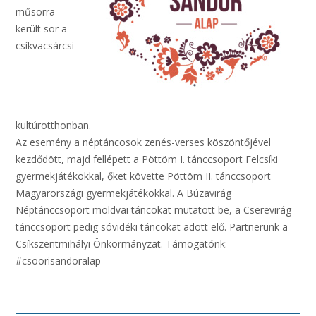
műsorra
került sor a
csíkvacsárcsi
kultúrotthonban.
Az esemény a néptáncosok zenés-verses köszöntőjével
kezdődött, majd fellépett a Pöttöm I. tánccsoport Felcsíki
gyermekjátékokkal, őket követte Pöttöm II. tánccsoport
Magyarországi gyermekjátékokkal. A Búzavirág
Néptánccsoport moldvai táncokat mutatott be, a Cserevirág
tánccsoport pedig sóvidéki táncokat adott elő. Partnerünk a
Csíkszentmihályi Önkormányzat. Támogatónk:
#csoorisandoralap