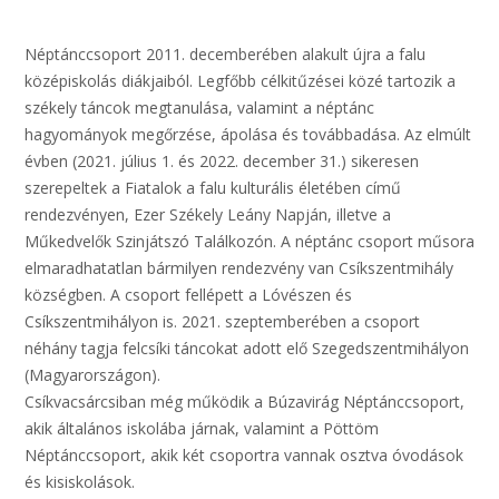
Néptánccsoport 2011. decemberében alakult újra a falu
középiskolás diákjaiból. Legfőbb célkitűzései közé tartozik a
székely táncok megtanulása, valamint a néptánc
hagyományok megőrzése, ápolása és továbbadása. Az elmúlt
évben (2021. július 1. és 2022. december 31.) sikeresen
szerepeltek a Fiatalok a falu kulturális életében című
rendezvényen, Ezer Székely Leány Napján, illetve a
Műkedvelők Szinjátszó Találkozón. A néptánc csoport műsora
elmaradhatatlan bármilyen rendezvény van Csíkszentmihály
községben. A csoport fellépett a Lóvészen és
Csíkszentmihályon is. 2021. szeptemberében a csoport
néhány tagja felcsíki táncokat adott elő Szegedszentmihályon
(Magyarországon).
Csíkvacsárcsiban még működik a Búzavirág Néptánccsoport,
akik általános iskolába járnak, valamint a Pöttöm
Néptánccsoport, akik két csoportra vannak osztva óvodások
és kisiskolások.