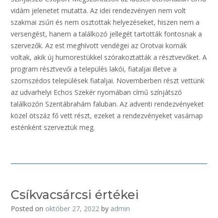
vidám jelenetet mutatta. Az idei rendezvényen nem volt
szakmai zsűri és nem osztottak helyezéseket, hiszen nem a
versengést, hanem a találkozó jellegét tartották fontosnak a
szervezők. Az est meghívott vendégei az Orotvai komák
voltak, akik új humorestükkel szórakoztatták a résztvevőket. A
program résztvevői a település lakói, fiataljai illetve a
szomszédos települések fiataljai. Novemberben részt vettünk
az udvarhelyi Echos Szekér nyomában című színjátszó
találkozón Szentábrahám faluban. Az adventi rendezvényeket
közel ötszáz fő vett részt, ezeket a rendezvényeket vasárnap
esténként szerveztük meg.
Csíkvacsárcsi értékei
Posted on
október 27, 2022
by
admin