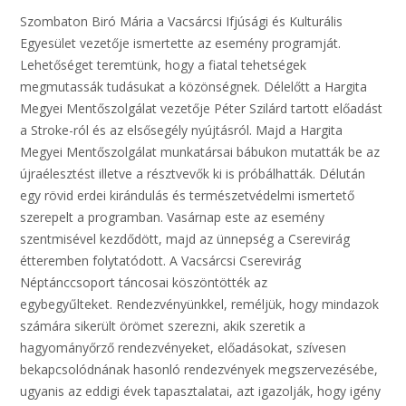
Szombaton Biró Mária a Vacsárcsi Ifjúsági és Kulturális
Egyesület vezetője ismertette az esemény programját.
Lehetőséget teremtünk, hogy a fiatal tehetségek
megmutassák tudásukat a közönségnek. Délelőtt a Hargita
Megyei Mentőszolgálat vezetője Péter Szilárd tartott előadást
a Stroke-ról és az elsősegély nyújtásról. Majd a Hargita
Megyei Mentőszolgálat munkatársai bábukon mutatták be az
újraélesztést illetve a résztvevők ki is próbálhatták. Délután
egy rövid erdei kirándulás és természetvédelmi ismertető
szerepelt a programban. Vasárnap este az esemény
szentmisével kezdődött, majd az ünnepség a Cserevirág
étteremben folytatódott. A Vacsárcsi Cserevirág
Néptánccsoport táncosai köszöntötték az
egybegyűlteket. Rendezvényünkkel, reméljük, hogy mindazok
számára sikerült örömet szerezni, akik szeretik a
hagyományőrző rendezvényeket, előadásokat, szívesen
bekapcsolódnának hasonló rendezvények megszervezésébe,
ugyanis az eddigi évek tapasztalatai, azt igazolják, hogy igény