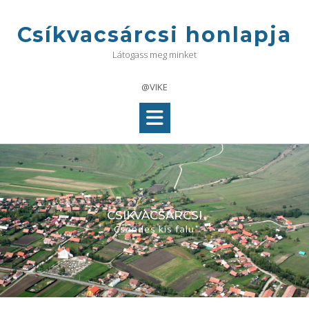
Skip
to
Csíkvacsárcsi honlapja
content
Látogass meg minket
@VIKE
CSIKVACSÁRCSI
Csendes kis falu