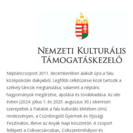
Néptánccsoport 2011. decemberében alakult újra a falu
középiskolás diákjaiból. Legfőbb célkitűzései közé tartozik a
székely táncok megtanulása, valamint a néptánc
hagyományok megőrzése, ápolása és továbbadása. Az idei
évben (2024. július 1. és 2025. auguszus 30.) sikeresen
szerepeltek a Fiatalok a falu kulturális életében című
rendezvényen, a Csűrdöngölő Gyermek és Ifjúsági
Fesztiválon, illetve az Anyák Napi köszöntőn. A csoport
fellépett a Csíkvacsárcsiban, Csíkszentmihályon és