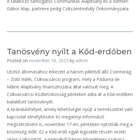
A találkozó támogatói: Communitas Alapítvány és a Bethlen
Gábor Alap, partnere pedig Csíkszentmihály Önkormányzata.
Tanösvény nyílt a Kőd-erdőben
Posted on
november 18, 2023
by
admin
Utolsó állomásához érkezett a három pillérből álló Cserevirág
– Zöld Vidék, Csíkvacsárcsi program, mely a Pădurea de
Mâine Alapítvány finanszírozása által valósult meg. A
Csíkvacsárcsi Közbirtokosság pénteken adta át a Kőd-erdőben
kialakított tanösvényét.
A kirándulóhelyet, amely lehetőséget nyújt a természettel való
kapcsolat elmélyítésére és megannyi információ
megszerzésére is, november 17-én, pénteken nyitották meg a
közönség előtt. Ez a Kőd-erdő egyik legszebb részén vezeti
végig a látogatót, a nagyjából három kilométeres szakasz