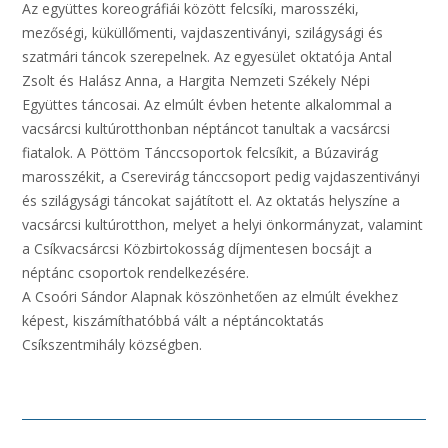
Az együttes koreográfiái között felcsíki, marosszéki,
mezőségi, küküllőmenti, vajdaszentiványi, szilágysági és
szatmári táncok szerepelnek. Az egyesület oktatója Antal
Zsolt és Halász Anna, a Hargita Nemzeti Székely Népi
Együttes táncosai. Az elmúlt évben hetente alkalommal a
vacsárcsi kultúrotthonban néptáncot tanultak a vacsárcsi
fiatalok. A Pöttöm Tánccsoportok felcsíkit, a Búzavirág
marosszékit, a Cserevirág tánccsoport pedig vajdaszentiványi
és szilágysági táncokat sajátított el. Az oktatás helyszíne a
vacsárcsi kultúrotthon, melyet a helyi önkormányzat, valamint
a Csíkvacsárcsi Közbirtokosság díjmentesen bocsájt a
néptánc csoportok rendelkezésére.
A Csoóri Sándor Alapnak köszönhetően az elmúlt évekhez
képest, kiszámíthatóbbá vált a néptáncoktatás
Csíkszentmihály községben.