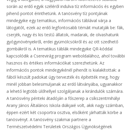
során az erdő egyik széléről indulva tíz információs és egyben
pihenő pontot érinthetünk. A tanösvény tíz pontjának
mindegyike egy tematikus, információs táblával várja a
látogatót, ezek az erdő legfontosabb témáit mutatják be: fák,
cserjék, nagy és kis testű állatok, madarak, de olvashatunk
gyógynövényekről, erdei gyümölcsökről és az ott szedhető
gombákról is. A tematikus táblák mindegyike QR-kóddal
kapcsolódik a Cserevirág program weboldalához, ahol további
hasznos és értékes információkat szerezhetünk. Az
információs pontok mindegyikénél pihenőt is kialakítottak: a
fából készült padokat úgy tervezték és építették meg, hogy
minél jobban belesimuljanak az erdő látványába, ugyanakkor
a lehető legtöbb ülőhellyel szolgáljanak a kirándulók számára.
A tanösvény pénteki átadóján a főszerep a csíkszent­mihályi
Arany János Általános Iskola diákjaié volt, akik nagy számban,
éppen ezért két csoportra osztva, elsőként járhatták körbe a
tanösvényt. A tanösvény szakmai partnere a
Természetvédelmi Területek Országos Ügynökségének