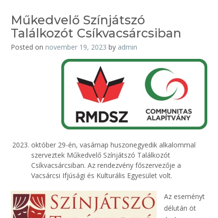
Műkedvelő Színjátszó
Találkozót Csíkvacsárcsiban
Posted on
november 19, 2023
by
admin
október 29-én, vasárnap huszonegyedik alkalommal
szerveztek Műkedvelő Színjátszó Találkozót
Csíkvacsárcsiban. Az rendezvény főszervezője a
Vacsárcsi Ifjúsági és Kulturális Egyesület volt.
Az eseményt
délután ö
t