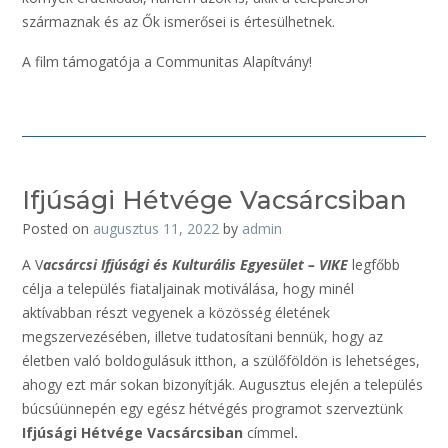
származnak és az Ők ismerősei is értesülhetnek.
A film támogatója a Communitas Alapítvány!
Ifjúsági Hétvége Vacsárcsiban
Posted on
augusztus 11, 2022
by
admin
A V
acsárcsi Ifjúsági és Kulturális Egyesület – VIKE
legfőbb
célja a település fiataljainak motiválása, hogy minél
aktívabban részt vegyenek a közösség életének
megszervezésében, illetve tudatosítani bennük, hogy az
életben való boldogulásuk itthon, a szülőföldön is lehetséges,
ahogy ezt már sokan bizonyítják. Augusztus elején a település
búcsúünnepén egy egész hétvégés programot szerveztünk
Ifjúsági Hétvége Vacsárcsiban
címmel
.