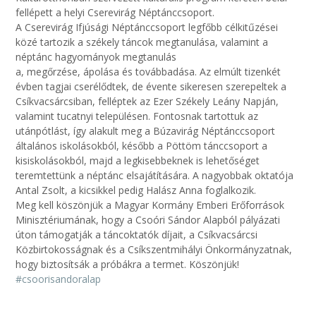
fellépett a helyi Cserevirág Néptánccsoport.
A Cserevirág Ifjúsági Néptánccsoport legfőbb célkitűzései
közé tartozik a székely táncok megtanulása, valamint a
néptánc hagyományok megtanulás
a, megőrzése, ápolása és továbbadása. Az elmúlt tizenkét
évben tagjai cserélődtek, de évente sikeresen szerepeltek a
Csíkvacsárcsiban, felléptek az Ezer Székely Leány Napján,
valamint tucatnyi településen. Fontosnak tartottuk az
utánpótlást, így alakult meg a Búzavirág Néptánccsoport
általános iskolásokból, később a Pöttöm tánccsoport a
kisiskolásokból, majd a legkisebbeknek is lehetőséget
teremtettünk a néptánc elsajátítására. A nagyobbak oktatója
Antal Zsolt, a kicsikkel pedig Halász Anna foglalkozik.
Meg kell köszönjük a Magyar Kormány Emberi Erőforrások
Minisztériumának, hogy a Csoóri Sándor Alapból pályázati
úton támogatják a táncoktatók díjait, a Csíkvacsárcsi
Közbirtokosságnak és a Csíkszentmihályi Önkormányzatnak,
hogy biztosítsák a próbákra a termet. Köszönjük!
#csoorisandoralap