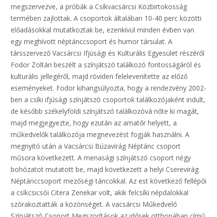
megszervezve, a próbák a Csíkvacsárcsi Közbirtokosság
termében zajlottak. A csoportok általában 10-40 perc közötti
előadásokkal mutatkoztak be, ezenkívül minden évben van
egy meghívott néptánccsoport és humor társulat. A
társszervező Vacsárcsi Ifjúsági és Kulturális Egyesület részéről
Fodor Zoltán beszélt a színjátszó találkozó fontosságáról és
kulturális jellegéről, majd röviden felelevenítette az előző
eseményeket. Fodor kihangsúlyozta, hogy a rendezvény 2002-
ben a csíki ifjúsági színjátszó csoportok találkozójaként indult,
de később székelyföldi színjátszó találkozóvá nőte ki magát,
majd megjegyezte, hogy ezután az amatőr helyett, a
műkedvelők találkozója megnevezést fogják használni. A
megnyitó után a Vacsárcsi Búzavirág Néptánc csoport
műsora következett. A menasági színjátszó csoport négy
bohózatot mutatott be, majd következett a helyi Cserevirág
Néptánccsoport mezőségi táncokkal. Az est következő fellépői
a csíkcsicsói Citera Zenekar volt, akik felcsíki népdalokkal
szórakoztatták a közönséget. A vacsárcsi Műkedvelő
Színjátszó Csoport Megszorítások az idősek otthonában című