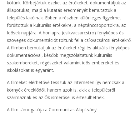
kötünk. Körbejártuk ezeket az értékeket, dokumentáljuk az
állapotukat, majd a kutatás eredményét bemutattuk a
település lakóinak. Ebben a részben különleges figyelmet
fordítottuk a kulturális értékekre, a néptánccsoportokra, az
Idősek napjára. A honlapra (csikvacsarcsi.ro) fényképes és
szöveges dokumentációt töltünk fel a csíkvacsárcsi értékekről.
A filmben bemutatjuk az értékeket régi és aktuális fényképes
dokumentációval, később megszólaltatunk kulturális
szakembereket, régészeket valamint idős embereket és
iskolásokat is egyaránt.
A filmeket elérhetővé tesszük az Interneten így nemcsak a
környék érdeklődői, hanem azok is, akik a településről
származnak és az Ők ismerősei is értesülhetnek.
A film támogatója a Communitas Alapítvány!