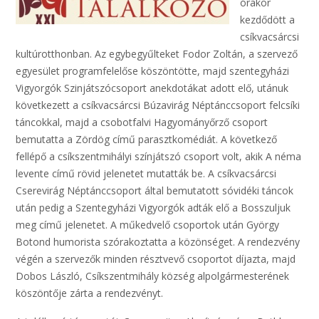
órakor
kezdődött a
csíkvacsárcsi
kultúrotthonban. Az egybegyűlteket Fodor Zoltán, a szervező
egyesület programfelelőse köszöntötte, majd szentegyházi
Vigyorgók Szinjátszócsoport anekdotákat adott elő, utánuk
következett a csíkvacsárcsi Búzavirág Néptánccsoport felcsíki
táncokkal, majd a csobotfalvi Hagyományőrző csoport
bemutatta a Zördög című parasztkomédiát. A következő
fellépő a csíkszentmihályi színjátszó csoport volt, akik A néma
levente című rövid jelenetet mutatták be. A csíkvacsárcsi
Cserevirág Néptánccsoport által bemutatott sóvidéki táncok
után pedig a Szentegyházi Vigyorgók adták elő a Bosszuljuk
meg című jelenetet. A műkedvelő csoportok után György
Botond humorista szórakoztatta a közönséget.
A rendezvény
végén a szervezők minden résztvevő csoportot díjazta, majd
Dobos László, Csíkszentmihály község alpolgármesterének
köszöntője zárta a rendezvényt.