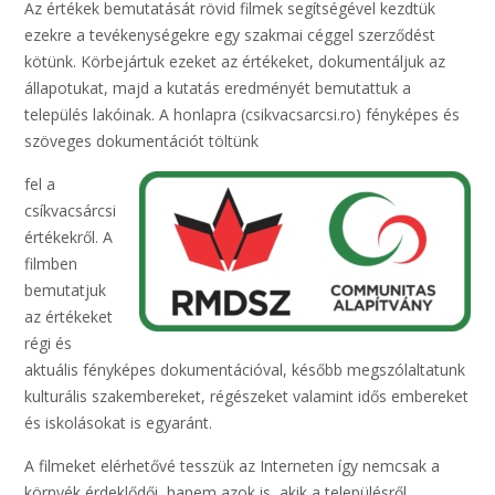
Az értékek bemutatását rövid filmek segítségével kezdtük
ezekre a tevékenységekre egy szakmai céggel szerződést
kötünk. Körbejártuk ezeket az értékeket, dokumentáljuk az
állapotukat, majd a kutatás eredményét bemutattuk a
település lakóinak. A honlapra (csikvacsarcsi.ro) fényképes és
szöveges dokumentációt töltünk
fel a
csíkvacsárcsi
értékekről. A
filmben
bemutatjuk
az értékeket
régi és
aktuális fényképes dokumentációval, később megszólaltatunk
kulturális szakembereket, régészeket valamint idős embereket
és iskolásokat is egyaránt.
A filmeket elérhetővé tesszük az Interneten így nemcsak a
környék érdeklődői, hanem azok is, akik a településről