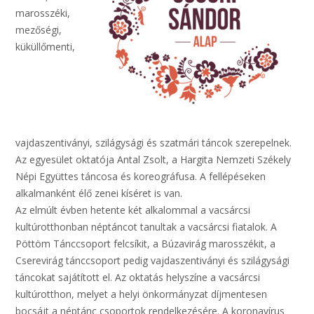
marosszéki,
mezőségi,
küküllőmenti,
vajdaszentiványi, szilágysági és szatmári táncok szerepelnek.
Az egyesület oktatója Antal Zsolt, a Hargita Nemzeti Székely
Népi Együttes táncosa és koreográfusa. A fellépéseken
alkalmanként élő zenei kíséret is van.
Az elmúlt évben hetente két alkalommal a vacsárcsi
kultúrotthonban néptáncot tanultak a vacsárcsi fiatalok. A
Pöttöm Tánccsoport felcsíkit, a Búzavirág marosszékit, a
Cserevirág tánccsoport pedig vajdaszentiványi és szilágysági
táncokat sajátított el. Az oktatás helyszíne a vacsárcsi
kultúrotthon, melyet a helyi önkormányzat díjmentesen
bocsájt a néptánc csoportok rendelkezésére. A koronavírus