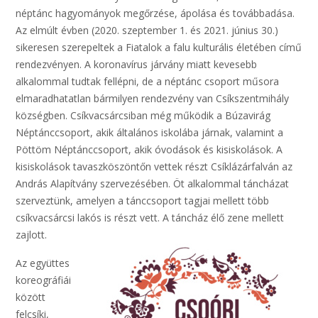
néptánc hagyományok megőrzése, ápolása és továbbadása.
Az elmúlt évben (2020. szeptember 1. és 2021. június 30.)
sikeresen szerepeltek a Fiatalok a falu kulturális életében című
rendezvényen. A koronavírus járvány miatt kevesebb
alkalommal tudtak fellépni, de a néptánc csoport műsora
elmaradhatatlan bármilyen rendezvény van Csíkszentmihály
községben. Csíkvacsárcsiban még működik a Búzavirág
Néptánccsoport, akik általános iskolába járnak, valamint a
Pöttöm Néptánccsoport, akik óvodások és kisiskolások. A
kisiskolások tavaszköszöntőn vettek részt Csíklázárfalván az
An
drás Alapítvány szervezésében. Öt alkalommal táncházat
szerveztünk, amelyen a tánccsoport tagjai mellett több
csíkvacsárcsi lakós is részt vett. A táncház élő zene mellett
zajlott.
Az együttes
koreográfiái
között
felcsíki,