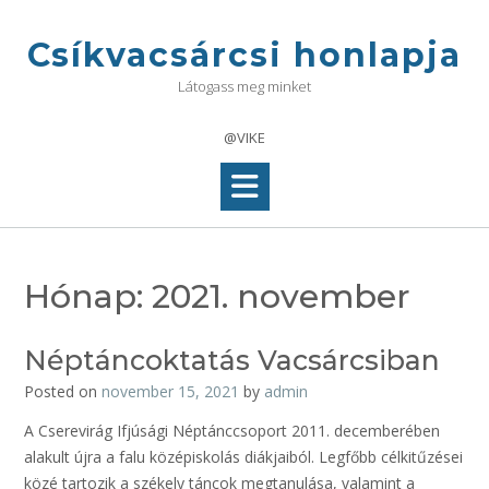
Skip
to
Csíkvacsárcsi honlapja
content
Látogass meg minket
@VIKE
Hónap:
2021. november
Néptáncoktatás Vacsárcsiban
Posted on
november 15, 2021
by
admin
A Cserevirág Ifjúsági Néptánccsoport 2011. decemberében
alakult újra a falu középiskolás diákjaiból. Legfőbb célkitűzései
közé tartozik a székely táncok megtanulása, valamint a