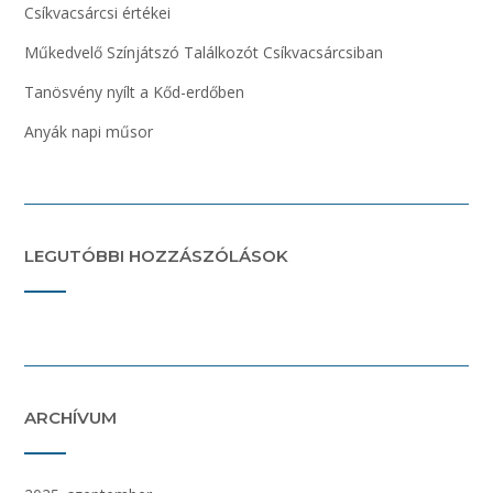
Csíkvacsárcsi értékei
Műkedvelő Színjátszó Találkozót Csíkvacsárcsiban
Tanösvény nyílt a Kőd-erdőben
Anyák napi műsor
LEGUTÓBBI HOZZÁSZÓLÁSOK
ARCHÍVUM